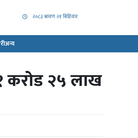
री
अन्य
 १ करोड २५ लाख