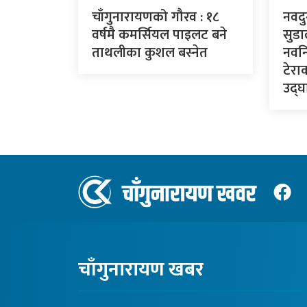
चाँगुनारायणको गौरव : १८
नवदु
वर्षमै कमर्सियल पाइलट बने
सुडा
ताथलीका कुशल बस्नेत
नवनि
टेरा
उद्घा
चाँगुनारायण खबर