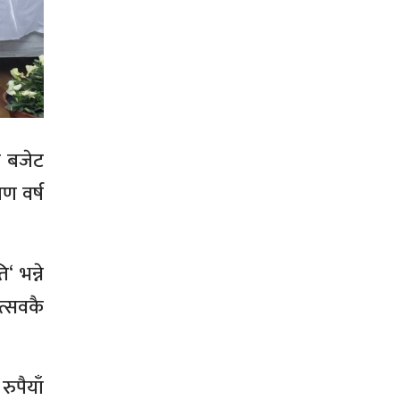
ख बजेट
ण वर्ष
 भन्ने
्सवकै
ुपैयाँ