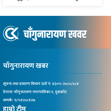
चाँगुनारायण खबर
सूचना तथा प्रसारण विभाग दर्ता नंं: ४३०५-२०८०/०८१
ठेगानाः चाँगुनारायण नगरपालिका १, दुवाकोट
सम्पर्क: ९८५१२०८१२७
हाम्रो टीम