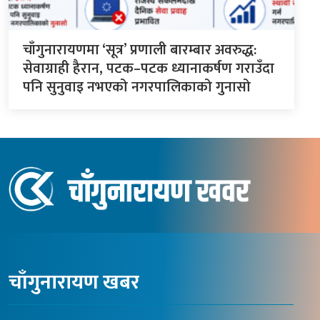
चाँगुनारायणमा ‘सूत्र’ प्रणाली बारम्बार अवरुद्ध:
सेवाग्राही हैरान, पटक–पटक ध्यानाकर्षण गराउँदा
पनि सुनुवाइ नभएको नगरपालिकाको गुनासो
चाँगुनारायण खबर