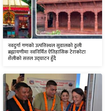
नवदुर्गा गणको उत्पत्तिस्थल सुडालको ठुली
ब्रह्मायणीमा नवनिर्मित ऐतिहासिक टेराकोटा
शैलीको सत्तल उद्घाटन हुँदै