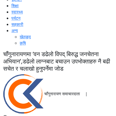
शिक्षा
स्वास्थ्य
पर्यटन
सहकारी
अन्य
खेलकूद
कृषि
चाँगुनारायणमा ‘वन डढेलो विपद् बिरुद्ध जनचेतना
अभियान’,डढेलो लाग्नबाट बचाउन उपभोक्ताहरु नै बढी
सचेत र चलाखो हुनुपर्नेमा जोड
चाँगुनारायण समाचारदाता |