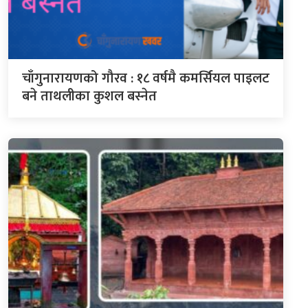
चाँगुनारायणको गौरव : १८ वर्षमै कमर्सियल पाइलट
बने ताथलीका कुशल बस्नेत