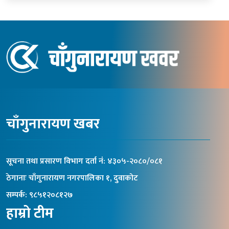
चाँगुनारायण खबर
सूचना तथा प्रसारण विभाग दर्ता नंं: ४३०५-२०८०/०८१
ठेगानाः चाँगुनारायण नगरपालिका १, दुवाकोट
सम्पर्क: ९८५१२०८१२७
हाम्रो टीम