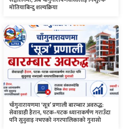
सञ्चालनमा, अब चाँगुनारायणवासीलाई निःशुल्क
मोतियाबिन्दु शल्यक्रिया
चाँगुनारायणमा ‘सूत्र’ प्रणाली बारम्बार अवरुद्ध:
सेवाग्राही हैरान, पटक–पटक ध्यानाकर्षण गराउँदा
पनि सुनुवाइ नभएको नगरपालिकाको गुनासो