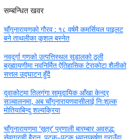
सम्बन्धित खवर
चाँगुनारायणको गौरव : १८ वर्षमै कमर्सियल पाइलट
बने ताथलीका कुशल बस्नेत
नवदुर्गा गणको उत्पत्तिस्थल सुडालको ठुली
ब्रह्मायणीमा नवनिर्मित ऐतिहासिक टेराकोटा शैलीको
सत्तल उद्घाटन हुँदै
दुवाकोटमा तिलगंगा सामुदायिक आँखा केन्द्र
सञ्चालनमा, अब चाँगुनारायणवासीलाई निःशुल्क
मोतियाबिन्दु शल्यक्रिया
चाँगुनारायणमा ‘सूत्र’ प्रणाली बारम्बार अवरुद्ध:
सेवाग्राही हैरान, पटक–पटक ध्यानाकर्षण गराउँदा