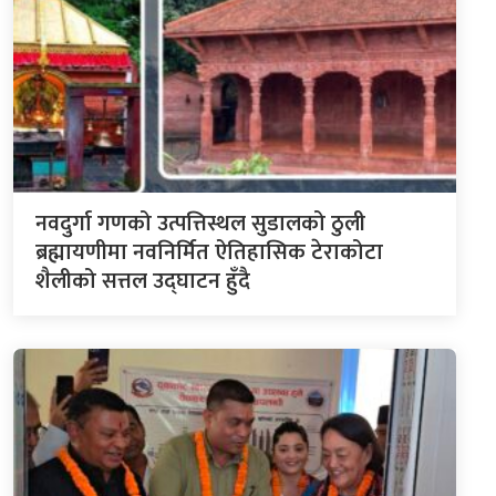
नवदुर्गा गणको उत्पत्तिस्थल सुडालको ठुली
ब्रह्मायणीमा नवनिर्मित ऐतिहासिक टेराकोटा
शैलीको सत्तल उद्घाटन हुँदै