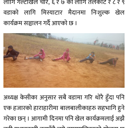
लागि गल्टाखेल चौर, ६ र ७ को लागि तेलकोट र ८ र ९
वडाको लागि मिस्याटार मैदानमा निःशुल्क खेल
कार्यक्रम सञ्चालन गर्दै आएको छ ।
अध्यक्ष केसीका अनुसार सबै वडामा गरि थोरै हुँदा पनि
एक हजारको हाराहारीमा बालबालीकाहरु सहभागि हुने
गरेका छन् । आगामी दिनमा पनि खेल कार्यक्रमलाई अझै