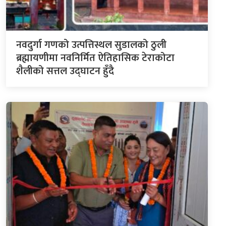
नवदुर्गा गणको उत्पत्तिस्थल सुडालको ठुली
ब्रह्मायणीमा नवनिर्मित ऐतिहासिक टेराकोटा
शैलीको सत्तल उद्घाटन हुँदै