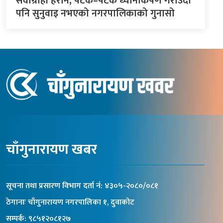
सेवाग्राही हैरान, पटक–पटक ध्यानाकर्षण गराउँदा
पनि सुनुवाइ नभएको नगरपालिकाको गुनासो
चाँगुनारायण खबर
सूचना तथा प्रसारण विभाग दर्ता नंं: ४३०५-२०८०/०८१
ठेगानाः चाँगुनारायण नगरपालिका १, दुवाकोट
सम्पर्क: ९८५१२०८१२७