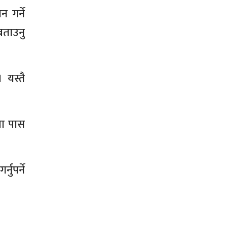
 गर्ने
बताउनु
 यस्तै
सा पास
ुपर्ने