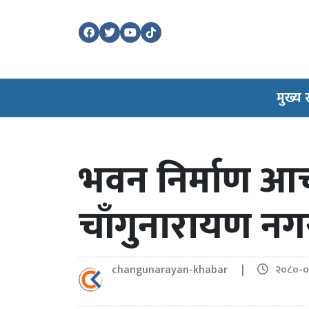
मुख्य
भवन निर्माण आच
चाँगुनारायण न
changunarayan-khabar |
२०८०-०