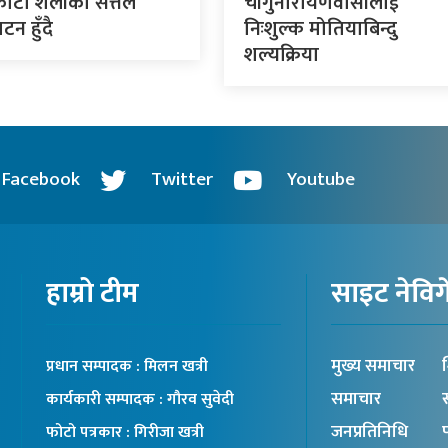
कोटा शैलीको सत्तल
चाँगुनारायणवासीलाई
टन हुँदै
निःशुल्क मोतियाबिन्दु
शल्यक्रिया
Facebook
Twitter
Youtube
हाम्रो टीम
साइट नेवि
मुख्य समाचार
श
प्रधान सम्पादक : मिलन खत्री
समाचार
स
कार्यकारी सम्पादक : गौरव सुवेदी
जनप्रतिनिधि
प
फोटो पत्रकार : गिरीजा खत्री