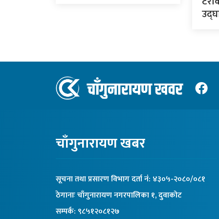
टेरा
उद्घा
चाँगुनारायण खबर
सूचना तथा प्रसारण विभाग दर्ता नंं: ४३०५-२०८०/०८१
ठेगानाः चाँगुनारायण नगरपालिका १, दुवाकोट
सम्पर्क: ९८५१२०८१२७