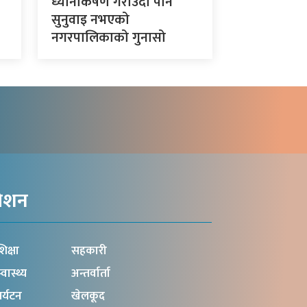
ध्यानाकर्षण गराउँदा पनि
सुनुवाइ नभएको
नगरपालिकाको गुनासो
गेशन
िक्षा
सहकारी
्वास्थ्य
अन्तर्वार्ता
र्यटन
खेलकूद