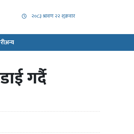
री
अन्य
ई गर्दै