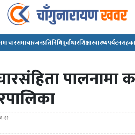
 समाचार
समाचार
जनप्रतिनिधि
पूर्वाधार
शिक्षा
स्वास्थ्य
पर्यटन
सहका
ारसंहिता पालनामा कडा
गरपालिका
६-११