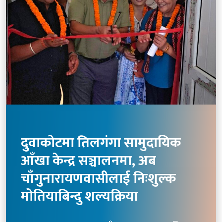
दुवाकोटमा तिलगंगा सामुदायिक
आँखा केन्द्र सञ्चालनमा, अब
चाँगुनारायणवासीलाई निःशुल्क
मोतियाबिन्दु शल्यक्रिया